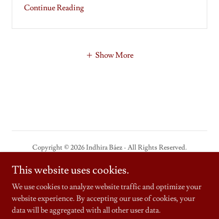
Continue Reading
Show More
Copyright © 2026 Indhira Báez - All Rights Reserved.
This website uses cookies.
Powered by
We use cookies to analyze website traffic and optimize your
website experience. By accepting our use of cookies, your
Política de privacidad
data will be aggregated with all other user data.